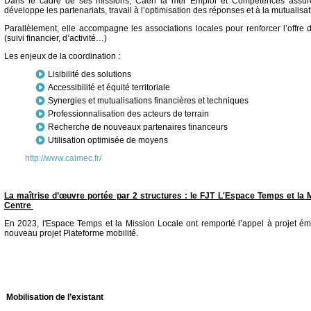
Dans le cadre de ses missions, Caen la mer Emploi et Compétences assure le
développe les partenariats, travail à l’optimisation des réponses et à la mutualis
Parallèlement, elle accompagne les associations locales pour renforcer l’offre d
(suivi financier, d’activité…)
Les enjeux de la coordination :
Lisibilité des solutions
Accessibilité et équité territoriale
Synergies et mutualisations financières et techniques
Professionnalisation des acteurs de terrain
Recherche de nouveaux partenaires financeurs
Utilisation optimisée de moyens
http://www.calmec.fr/
La maîtrise d’œuvre portée par 2 structures : le FJT L'Espace Temps et la
Centre
En 2023, l'Espace Temps et la Mission Locale ont remporté l’appel à projet 
nouveau projet Plateforme mobilité.
Mobilisation de l’existant