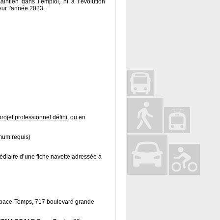
aintien dans l’emploi, ni à l’évolution
sur l'année 2023.
rojet professionnel défin
i
, ou en
um requis)
médiaire d’une fiche navette adressée à
space-Temps, 717 boulevard grande