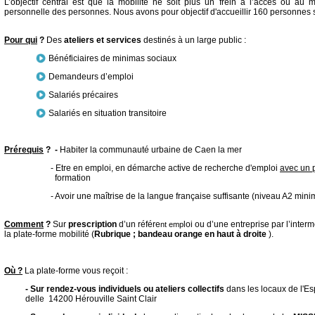
L’objectif central est que la mobilité ne soit plus un frein à l’accès ou au m
personnelle des personnes.
Nous avons pour objectif d'accueillir 160 personnes 
Pour qui
?
Des
ateliers et services
destinés à un large public :
Bénéficiaires de minimas sociaux
Demandeurs d’emploi
Salariés précaires
Salariés en situation transitoire
Prérequis
?
-
Habiter la communauté urbaine de Caen la mer
- Etre en emploi, en démarche active de recherche d'emploi
avec un p
formation
- Avoir une maîtrise de la langue française suffisante (niveau A2 minim
Comment
?
Sur
prescription
d’un référe
loi ou d’une entreprise par l’inter
nt emp
la plate-forme mobilité (
Rubrique ; bandeau orange en haut à droite
).
Où ?
La plate-forme vous reçoit :
- Sur rendez-vous
individuels
ou ateliers collectifs
dans les locaux de l'E
delle 14200 Hérouville Saint Clair